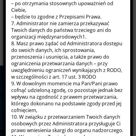
– po otrzymania stosownych upoważnień od

DIAGNOSTYKA I SERWIS
Ciebie,
– będzie to zgodne z Przepisami Prawa.
7. Administrator nie zamierza przekazywać

DOSTARCZANIE SPRZĘTU
Twoich danych do państwa trzeciego ani do
KOMPUTEROWEGO
organizacji międzynarodowych1.
8. Masz prawo żądać od Administratora dostępu
do swoich danych, ich sprostowania,
przenoszenia i usunięcia, a także prawo do
ograniczenia przetwarzania danych – przy
uwzględnieniu ograniczeń wynikających z RODO,
w szczególności z art. 17 ust. 3 RODO
NASZA
MISJA
9. W dowolnym momencie ma Pan/Pani prawo
cofnąć udzieloną zgodę, co pozostaje jednak bez
wpływu na zgodność z prawem przetwarzania,
Misją naszej firmy jest świadczenie
którego dokonano na podstawie zgody przed jej
profesjonalnych usług IT za rozsądną cenę
cofnięciem,
10. W związku z przetwarzaniem Twoich danych
osobowych przez Administratora przysługuje Ci
prawo wniesienia skargi do organu nadzorczego.