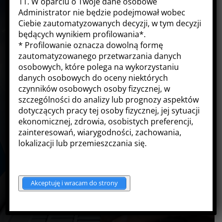
11. W oparciu o Twoje dane osobowe
OUTSOURCING IT I POJEDYNCZE
Administrator nie będzie podejmował wobec
Ciebie zautomatyzowanych decyzji, w tym decyzji
ZLECENIA
będących wynikiem profilowania*.
Przyjmujemy tzw. outsourcing IT oraz
* Profilowanie oznacza dowolną formę
zautomatyzowanego przetwarzania danych
pojedyncze zlecenia. Dla skrócenia czasu
osobowych, które polega na wykorzystaniu
oczekiwania, o ile to możliwe, wykorzystujemy
danych osobowych do oceny niektórych
pomoc zdalną przez internet przy użyciu
czynników osobowych osoby fizycznej, w
spełniającego najwyższe wymogi
szczególności do analizy lub prognozy aspektów
bezpieczeństwa oprogramowania.
dotyczących pracy tej osoby fizycznej, jej sytuacji
ekonomicznej, zdrowia, osobistych preferencji,
zainteresowań, wiarygodności, zachowania,
SPECJALIZACJA
lokalizacji lub przemieszczania się.
Obsługujemy i specjalizujemy się w pomocy dla
Kancelarii Notarialnych, Prawnych, Biur
Akceptuję i wracam do strony
Rachunkowych i Doradztwa Podatkowego oraz
Firm.