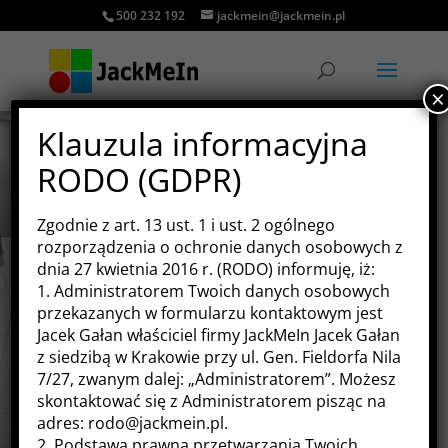
500 232 192
jackmein@jackmein.pl
×
Klauzula informacyjna
RODO (GDPR)
POTRZEBNA POMOC
Zgodnie z art. 13 ust. 1 i ust. 2 ogólnego
rozporządzenia o ochronie danych osobowych z
LUB WSPARCIE IT?
dnia 27 kwietnia 2016 r. (RODO) informuję, iż:
1. Administratorem Twoich danych osobowych
przekazanych w formularzu kontaktowym jest
Jacek Gałan właściciel firmy JackMeIn Jacek Gałan
z siedzibą w Krakowie przy ul. Gen. Fieldorfa Nila
Potrafimy to zrobić
7/27, zwanym dalej: „Administratorem”. Możesz
skontaktować się z Administratorem pisząc na
adres: rodo@jackmein.pl.
2. Podstawą prawną przetwarzania Twoich