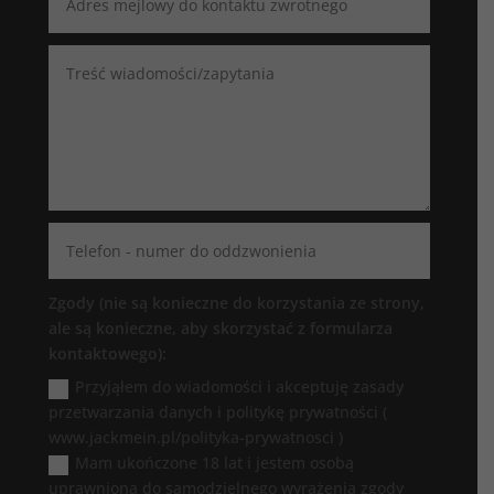
Zgody (nie są konieczne do korzystania ze strony,
ale są konieczne, aby skorzystać z formularza
kontaktowego):
Przyjąłem do wiadomości i akceptuję zasady
przetwarzania danych i politykę prywatności (
www.jackmein.pl/polityka-prywatnosci )
Mam ukończone 18 lat i jestem osobą
uprawnioną do samodzielnego wyrażenia zgody