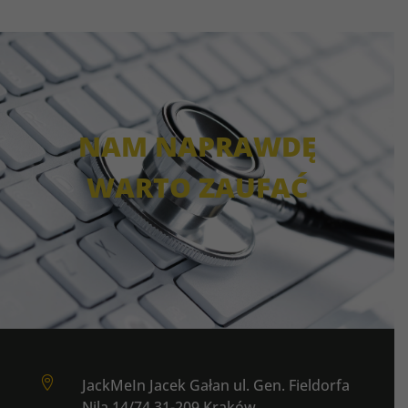
NAM NAPRAWDĘ
WARTO ZAUFAĆ

JackMeIn Jacek Gałan ul. Gen. Fieldorfa
Nila 14/74 31-209 Kraków