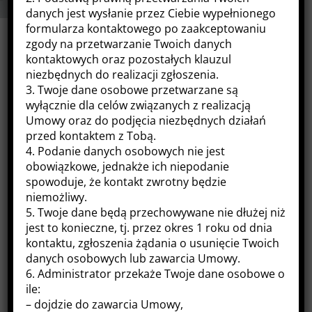
danych jest wysłanie przez Ciebie wypełnionego
formularza kontaktowego po zaakceptowaniu
zgody na przetwarzanie Twoich danych
kontaktowych oraz pozostałych klauzul
niezbędnych do realizacji zgłoszenia.
NOWA USŁUGA!
3. Twoje dane osobowe przetwarzane są
wyłącznie dla celów związanych z realizacją
Umowy oraz do podjęcia niezbędnych działań
przed kontaktem z Tobą.

AUDYT ZGODNOŚCI Z
4. Podanie danych osobowych nie jest
RODO
obowiązkowe, jednakże ich niepodanie
spowoduje, że kontakt zwrotny będzie
niemożliwy.
5. Twoje dane będą przechowywane nie dłużej niż
jest to konieczne, tj. przez okres 1 roku od dnia
POMAGAMY
W:
kontaktu, zgłoszenia żądania o usunięcie Twoich
danych osobowych lub zawarcia Umowy.
6. Administrator przekaże Twoje dane osobowe o
ile:
– dojdzie do zawarcia Umowy,